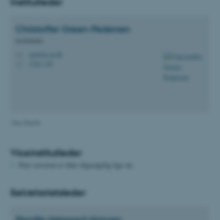
Institutleder
Christoffer
Green-Pedersen
Institutleder
cgp@ps.au.dk
M
1340, 329
H
Foto: Poul Ib
Viceinstitutleder
Pure serveren er ikke tilgængelig lige nu.
Sekretariatsleder
Pernille
Højgaard-Hansen