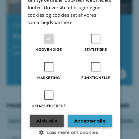
footer. Universitetet bruger egne
cookies og cookies sat af vores
samarbejdspartnere.
Mangler du hjælp?
Instituttets TAP-medarbejdere
Se listen over, hvilke medarbejdere der kan hjælpe dig
NØDVENDIGE
STATISTISKE
indenfor bestemte områder.
MARKETING
FUNKTIONELLE
Medarbejdere ved Institut for Statskundskab
UKLASSIFICEREDE
E-
NAVN
JOBTITEL
TELEFON
BYGNING
Afvis alle
Accepter alle
MAIL
Læs mere om cookies
Pure serveren er ikke tilgængelig lige nu.