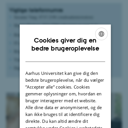
Vigtige telefonnumre
Susanne Vang: 8715 2198 (studieadministration)
Malene Poulsen: 8716 5596 (økonomi og regnskab)
Betjentstuen: 8715 0552
Cookies giver dig en
IT-support: 8715 0933
ENGLISH
bedre brugeroplevelse
Brightspace-support: 8715 0575
DANISH
Timeplaner support: 8715 3141
Digital eksamen - WISEflow-support: 8716 6119
Aarhus Universitet kan give dig den
bedste brugeroplevelse, når du vælger
”Accepter alle” cookies. Cookies
gemmer oplysninger om, hvordan en
bruger interagerer med et website.
Alle dine data er anonymiseret, og de
kan ikke bruges til at identificere dig
direkte. Du kan altid ændre dit
samtykke under Cookies i webstedets