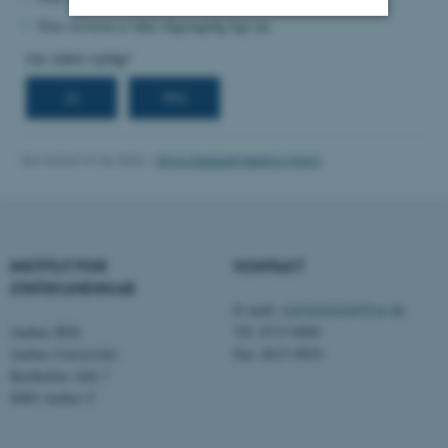
Pure serveren er ikke tilgængelig lige nu.
Nødvendige
Statistiske
Marketing
Funktionelle
Uklassificerede
Revideret 01.06.2026
-
Olivia Elsebeth Belling-Nami
Nødvendige cookies hjælper
med at gøre hjemmesiden
brugbar ved at aktivere nogle
grundlæggende funktioner
INSTITUT FOR
KONTAKT
som navigation mm.
STATSKUNDSKAB
Hjemmesiden kan ikke
E-mail:
statskundskab@au.dk
fungerer uden disse cookies.
Aarhus BSS
Tlf: 8715 0000
Aarhus Universitet
Fax: 8613 9839
Bartholins Allé 7
8000 Aarhus C
Navn
Udbyder / Domæne
be_typo_user
TYPO3 Association