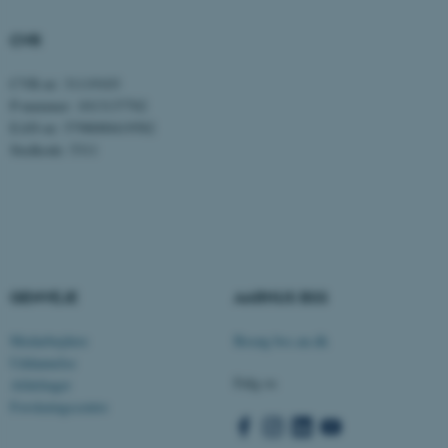
.au.dk
CVR
CVR-nr: 31119103
fe_typo_user
Typo3 Association
.au.dk
P-nummer: 1013137702
EAN-nr: 5798000419582
Stedkode: 5311
GENVEJE
AARHUS BSS
Medarbejdere
Besøg bss.au.dk
Uddannelse
ASP.NET_SessionId
Microsoft Corporation
.au.dk
Følg os
Afdelinger
Forskningscentre