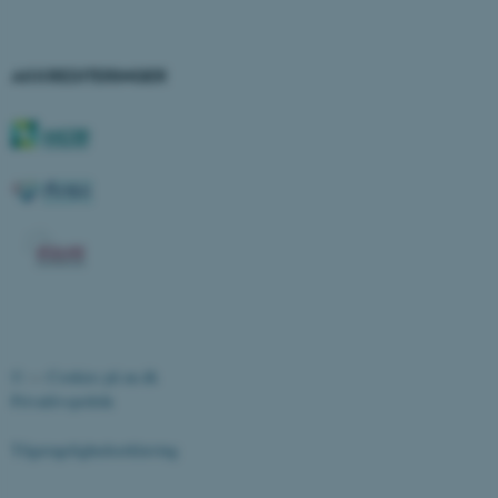
JSESSIONID
Oracle Corporation
.au.dk
AKKREDITERINGER
AWSALBTGCORS
Amazon Web Services, Inc.
airtable.com
CFTOKEN
Adobe Inc.
eddiprod.au.dk
©
—
Cookies på au.dk
Privatlivspolitik
Tilgængelighedserklæring