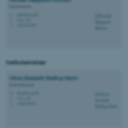
Sekretariatsleder
peho@ps.au.dk
M
1331, 127
H
+4551267684
P
Institutsekretær
Olivia Elsebeth
Belling-Nami
Kontorfuldmægtig
olivia@ps.au.dk
M
1331, 128
H
+4587168801
P