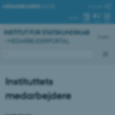
MEDARBEJDERE
.AU.DK
Min profil
AU.DK
SYSTEM
FIND
MENU
INSTITUT FOR STATSKUNDSKAB
English
- MEDARBEJDERPORTAL
Instituttets
medarbejdere