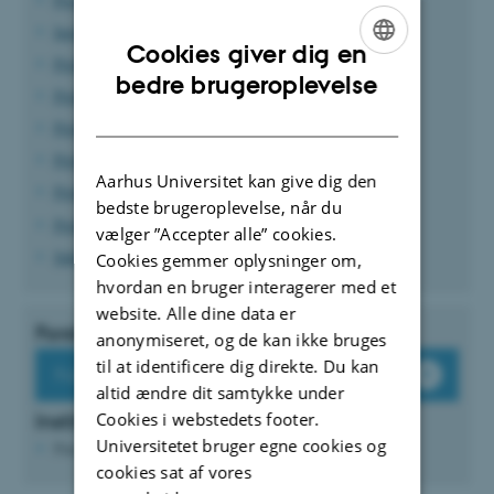
Institutleder, Professor Christoffer Green-Pedersen
Cookies giver dig en
Professor Alan Irwin
ENGLISH
bedre brugeroplevelse
Professor Søren Serritslew
DANISH
Professor Kees van Kersbergen
Professor Jørgen Møller
Aarhus Universitet kan give dig den
Professor Anne Skorkjær Binderkrantz
bedste brugeroplevelse, når du
Professor Helene Helboe Pedersen
vælger ”Accepter alle” cookies.
Sekretariatsleder Pernille Højgaard-Hansen
Cookies gemmer oplysninger om,
hvordan en bruger interagerer med et
website. Alle dine data er
Forskningsstøtteenheden
anonymiseret, og de kan ikke bruges
til at identificere dig direkte. Du kan
Forskningsstøtteenhedens hjemmeside
altid ændre dit samtykke under
Cookies i webstedets footer.
Instituttets kontaktperson
Universitetet bruger egne cookies og
Pure serveren er ikke tilgængelig lige nu.
cookies sat af vores