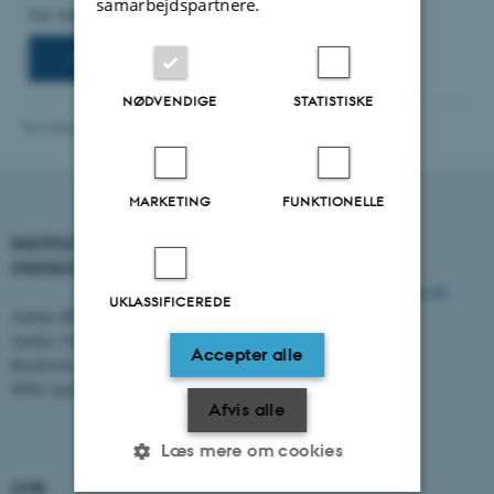
samarbejdspartnere.
NØDVENDIGE
STATISTISKE
Revideret 03.07.2026
-
Olivia Elsebeth Belling-Nami
MARKETING
FUNKTIONELLE
INSTITUT FOR
KONTAKT
STATSKUNDSKAB
E-mail:
statskundskab@au.dk
UKLASSIFICEREDE
Aarhus BSS
Tlf: 8715 0000
Aarhus Universitet
Fax: 8613 9839
Accepter alle
Bartholins Allé 7
8000 Aarhus C
Afvis alle
Læs mere om cookies
CVR