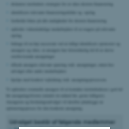
diskutere instituttets strategier for at sikre ekstern finansiering
identificere relevante finansieringskilder og -opslag
fastholde fokus på alle muligheder for ekstern finansiering
opfordre videnskabelige medarbejdere til at reagere på relevante
opslag
bidrage til en høj succesrate ved at tidligt identificere sponsorer og
ansøgere og sikre, at ansøgere har tilstrækkelig tid til at skrive
overbevisende ansøgninger
tilbyde ansøgere relevant sparring vedr. ansøgninger, enten hos
udvalget eller andre medarbejdere
hjælpe med konkret vejledning vedr. ansøgningsprocessen.
Vi opfordrer eventuelle ansøgere til at kontakte institutlederen i god tid
før ansøgningsfristen (mindst én måned før, gerne tidligere).
Ansøgeren og forskningsudvalget vil derefter planlægge en
optimeringsproces for den konkrete ansøgning.
Udvalget består af følgende medlemmer
Professor Jens Blom-Hansen