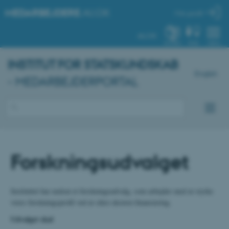
MEDARBEJDERE
.AU.DK
Min profil
AU.DK
SYSTEM
FIND
MENU
INSTITUT FOR STATSKUNDSKAB
English
- MEDARBEJDERPORTAL
Forskningsudvalget
Instituttet har nedsat et forskningsudvalg, som arbejder med at styrke
vores forskningsprofil ved at sikre ekstern finansiering.
Udvalget skal