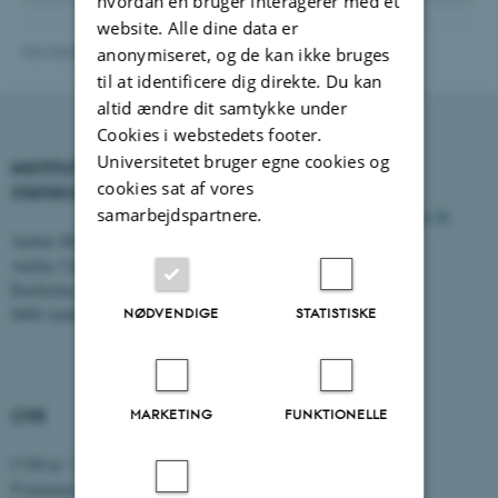
hvordan en bruger interagerer med et
website. Alle dine data er
Revideret 01.06.2026
-
Anna Christina Prior
anonymiseret, og de kan ikke bruges
til at identificere dig direkte. Du kan
altid ændre dit samtykke under
Cookies i webstedets footer.
Universitetet bruger egne cookies og
INSTITUT FOR
KONTAKT
cookies sat af vores
STATSKUNDSKAB
samarbejdspartnere.
E-mail:
statskundskab@au.dk
Aarhus BSS
Tlf: 8715 0000
Aarhus Universitet
Fax: 8613 9839
Bartholins Allé 7
NØDVENDIGE
STATISTISKE
8000 Aarhus C
CVR
MARKETING
FUNKTIONELLE
CVR-nr: 31119103
P-nummer: 1013137702