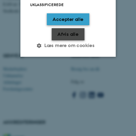
EAN-nr: 5798000419582
UKLASSIFICEREDE
Stedkode: 5311
Accepter alle
Afvis alle
Læs mere om cookies
GENVEJE
AARHUS BSS
Nødvendige
Statistiske
Marketing
Medarbejdere
Besøg bss.au.dk
Uddannelse
Funktionelle
Uklassificerede
Følg os
Afdelinger
Forskningscentre
Nødvendige cookies hjælper
med at gøre hjemmesiden
brugbar ved at aktivere nogle
AKKREDITERINGER
grundlæggende funktioner
som navigation mm.