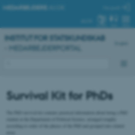
MEDARBEJDERE
.AU.DK
Min profil
AU.DK
SYSTEM
FIND
MENU
INSTITUT FOR STATSKUNDSKAB
English
- MEDARBEJDERPORTAL
Survival Kit for PhDs
The PhD survival kit contains practical information about being a PhD
student at the Department of Political Science, arranged roughly
according to order of the phases of the PhD and grouped into related
areas.