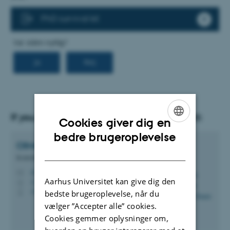
PhD survival kit
If you have any questions, please contact:
Cookies giver dig en
ENGLISH
bedre brugeroplevelse
Olivia Elsebeth
Belling-Nami
DANISH
Kontorfuldmægtig
olivia@ps.au.dk
M
Aarhus Universitet kan give dig den
1331, 128
H
+4587168801
P
bedste brugeroplevelse, når du
vælger ”Accepter alle” cookies.
Cookies gemmer oplysninger om,