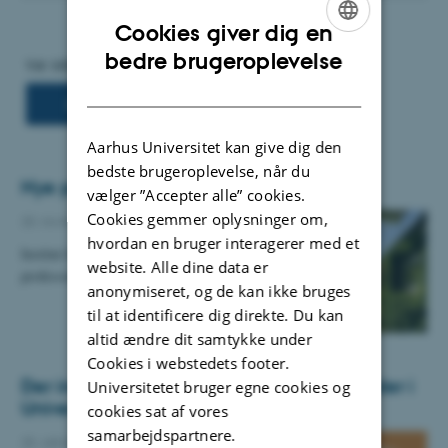
Cookies giver dig en
ENGLISH
bedre brugeroplevelse
DANISH
Aarhus Universitet kan give dig den
bedste brugeroplevelse, når du
Nye professorer
vælger ”Accepter alle” cookies.
Cookies gemmer oplysninger om,
20. november 2023
-
Navne
hvordan en bruger interagerer med et
Institut for Statskundskab udnævner tre nye
website. Alle dine data er
professorer.
anonymiseret, og de kan ikke bruges
til at identificere dig direkte. Du kan
altid ændre dit samtykke under
Cookies i webstedets footer.
Der indføres betalingsparkering flere steder i
Universitetet bruger egne cookies og
Universitetsparken
cookies sat af vores
samarbejdspartnere.
25. oktober 2023